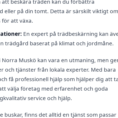
tt beskära träden kan du förbättra
eller på din tomt. Detta är särskilt viktigt o
för att växa.
ationer:
En expert på trädbeskärning kan äv
din trädgård baserat på klimat och jordmåne.
ng i Norra Muskö kan vara en utmaning, men g
er och tjänster från lokala experter. Med bara
h få professionell hjälp som hjälper dig att t
tt välja företag med erfarenhet och goda
gkvalitativ service och hjälp.
 buskar, finns det alltid en tjänst som passar