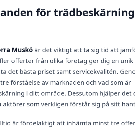
danden för trädbeskärning
orra Muskö
är det viktigt att ta sig tid att jäm
fler offerter från olika företag ger dig en unik
tta det bästa priset samt service­kvalitén. Gen
ättre förståelse av marknaden och vad som är
beskärning i ditt område. Dessutom hjälper det 
a aktörer som verkligen förstår sig på sitt han
ltid är fördelaktigt att in­hämta minst tre offe