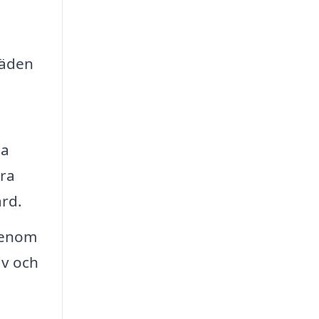
räden
ma
rra
ård.
Genom
av och