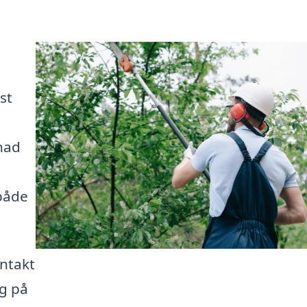
st
nad
 både
ntakt
ig på