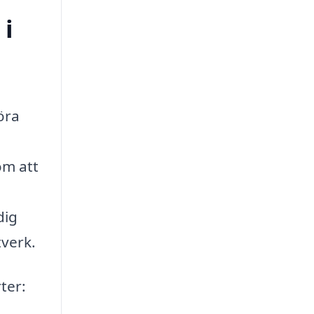
 i
föra
om att
dig
tverk.
rter: