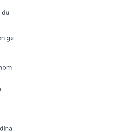
m du
en ge
enom
a
 dina