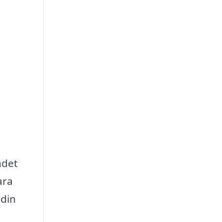
ndet
ara
 din