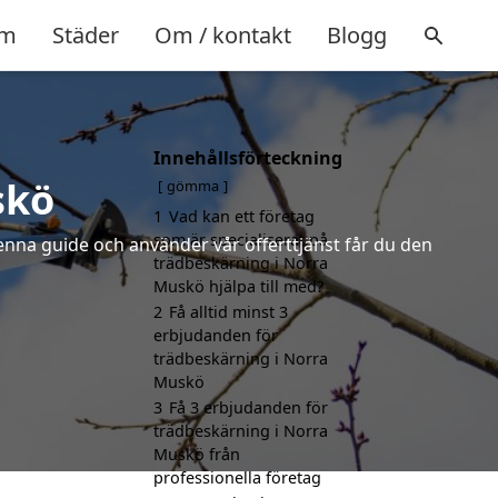
m
Städer
Om / kontakt
Blogg
Innehållsförteckning
skö
gömma
1
Vad kan ett företag
som är specialiserat på
denna guide och använder vår offerttjänst får du den
trädbeskärning i Norra
Muskö hjälpa till med?
2
Få alltid minst 3
erbjudanden för
trädbeskärning i Norra
Muskö
3
Få 3 erbjudanden för
trädbeskärning i Norra
Muskö från
professionella företag