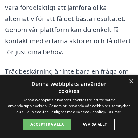
vara fördelaktigt att jämföra olika
alternativ för att få det bästa resultatet.
Genom vår plattform kan du enkelt få
kontakt med erfarna aktörer och få offert
för just dina behov.
Trädbeskärning är inte bara en fråga om
×
att klippa grenar. Det handlar om att
Denna webbplats använder
cookies
förstå trädet som en levande organism.
Denna webbplats använder cookies för att förbättra
Professionella arborister hjälper till med:
användarupplevelsen. Genom att använda vår webbplats samtycker
du till alla cookies i enlighet med vår cookiepolicy.
Läs mer
Förbättring av träds hälsa och tillväxt.
ACCEPTERA ALLA
AVVISA ALLT