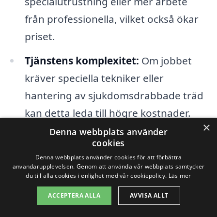
specialutrustning eller mer arbete
från professionella, vilket också ökar
priset.
Tjänstens komplexitet:
Om jobbet
kräver speciella tekniker eller
hantering av sjukdomsdrabbade träd
kan detta leda till högre kostnader.
×
Denna webbplats använder
Företagets erfarenhet:
Etablerade
cookies
företag med gott rykte kan ta ut mer
Denna webbplats använder cookies för att förbättra
användarupplevelsen. Genom att använda vår webbplats samtycker
för sina tjänster, men de erbjuder ofta
du till alla cookies i enlighet med vår cookiepolicy.
Läs mer
hög kvalitet och säkerhet.
ACCEPTERA ALLA
AVVISA ALLT