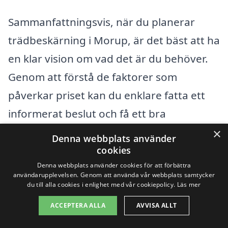
Sammanfattningsvis, när du planerar
trädbeskärning i Morup, är det bäst att ha
en klar vision om vad det är du behöver.
Genom att förstå de faktorer som
påverkar priset kan du enklare fatta ett
informerat beslut och få ett bra
erbjudande som passar din budget.
×
Denna webbplats använder
cookies
Denna webbplats använder cookies för att förbättra
Få 3 erbjudanden, gratis och utan
användarupplevelsen. Genom att använda vår webbplats samtycker
förpliktelser
du till alla cookies i enlighet med vår cookiepolicy.
Läs mer
ACCEPTERA ALLA
AVVISA ALLT