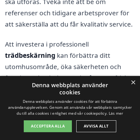
ska utföras. Tveka inte att be om
referenser och tidigare arbetsprover för
att säkerställa att du får kvalitativ service.
Att investera i professionell
trädbeskärning
kan förbättra ditt
utomhusområde, öka säkerheten och
främja träden hälsa. Tänk på att ett friskt
×
Denna webbplats använder
träd både ser vackert ut och bidrar till en
cookies
bättre miljö. Kontakta oss idag för att
Denna webbplats använder cookies för att förbättra
användarupplevelsen. Genom att använda vår webbplats samtycker
hitta rätt expert för
trädbeskärning i
du till alla cookies i enlighet med vår cookiepolicy.
Läs mer
Malungsfors
och få ett skräddarsytt
ACCEPTERA ALLA
AVVISA ALLT
förslag som passar just dina behov.