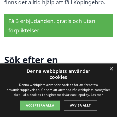
finns det alltid hjälp att få i Köpingebro.
Få 3 erbjudanden, gratis och utan
förpliktelser
Sök efter en
×
professionell för
Denna webbplats använder
cookies
trädbeskärning i andra
Denna webbplats använder cookies för att förbättra
användarupplevelsen. Genom att använda vår webbplats samtycker
städer nära Köpingebro
du till alla cookies i enlighet med vår cookiepolicy.
Läs mer
ACCEPTERA ALLA
AVVISA ALLT
Att hitta hjälp med
trädbeskärning i