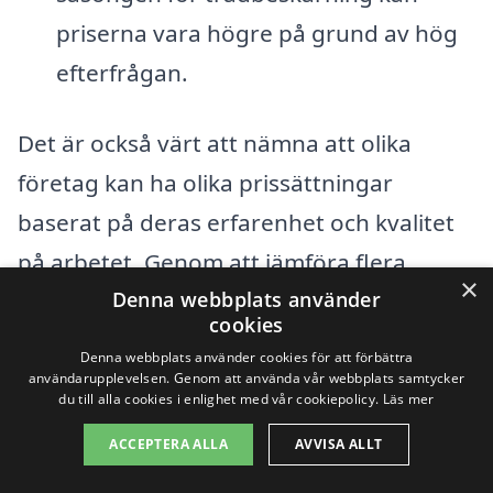
priserna vara högre på grund av hög
efterfrågan.
Det är också värt att nämna att olika
företag kan ha olika prissättningar
baserat på deras erfarenhet och kvalitet
på arbetet. Genom att jämföra flera
×
erbjudanden kan du få en bättre
Denna webbplats använder
cookies
uppfattning om vad som är rimligt för
Denna webbplats använder cookies för att förbättra
trädbeskärning i Jörlanda
. Att be om
användarupplevelsen. Genom att använda vår webbplats samtycker
du till alla cookies i enlighet med vår cookiepolicy.
Läs mer
referenser och läsa recensioner kan också
ACCEPTERA ALLA
AVVISA ALLT
hjälpa dig att göra ett informerat val när