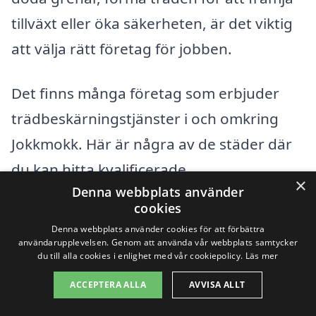
tillväxt eller öka säkerheten, är det viktig
att välja rätt företag för jobben.
Det finns många företag som erbjuder
trädbeskärningstjänster i och omkring
Jokkmokk. Här är några av de städer där
du kan hitta kvalificerade
×
Denna webbplats använder
yrkesverksamma:
cookies
Denna webbplats använder cookies för att förbättra
Gällivare
användarupplevelsen. Genom att använda vår webbplats samtycker
du till alla cookies i enlighet med vår cookiepolicy.
Läs mer
Luleå
ACCEPTERA ALLA
AVVISA ALLT
Överkalix