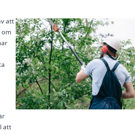
av att
t om
nar
ta
är
l att