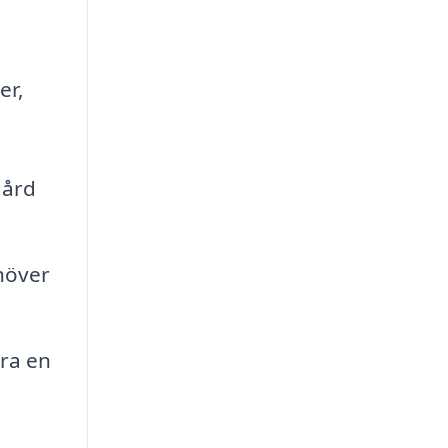
er,
gård
höver
ra en