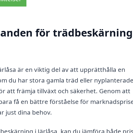
danden för trädbeskärning
ärlåsa är en viktig del av att upprätthålla en
m du har stora gamla träd eller nyplanterad
r att främja tillväxt och säkerhet. Genom att
bara få en bättre förståelse för marknadspris
r just dina behov.
dbeskärning i Järlåsa, kan du jämföra både pri