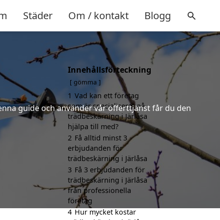
m
Städer
Om / kontakt
Blogg
Innehållsförteckning
gömma
1
Vad kan ett företag
som är specialiserat på
denna guide och använder vår offerttjänst får du den
trädbeskärning i Järlåsa
hjälpa till med?
2
Få alltid minst 3
erbjudanden för
trädbeskärning i Järlåsa
3
Få 3 erbjudanden för
trädbeskärning i Järlåsa
från professionella
företag
4
Hur mycket kostar