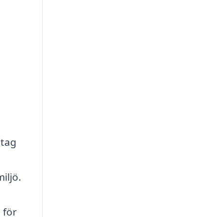
etag
iljö.
 för