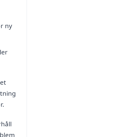
ör ny
ler
bet
tning
r.
håll
oblem