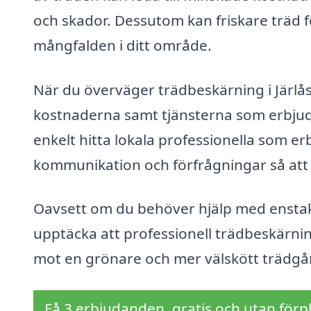
och skador. Dessutom kan friskare träd f
mångfalden i ditt område.
När du överväger trädbeskärning i Järlåsa,
kostnaderna samt tjänsterna som erbjud
enkelt hitta lokala professionella som e
kommunikation och förfrågningar så att 
Oavsett om du behöver hjälp med enstaka
upptäcka att professionell trädbeskärning
mot en grönare och mer välskött trädgå
Få 3 erbjudanden, gratis och utan förpl