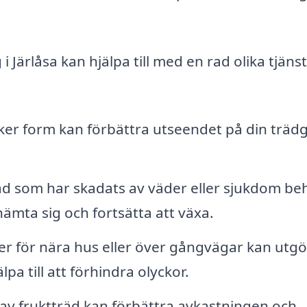
Järlåsa kan hjälpa till med en rad olika tjänst
ker form kan förbättra utseendet på din träd
d som har skadats av väder eller sjukdom be
hämta sig och fortsätta att växa.
r för nära hus eller över gångvägar kan utgö
pa till att förhindra olyckor.
v fruktträd kan förbättra avkastningen och