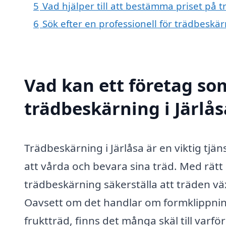
5
Vad hjälper till att bestämma priset på t
6
Sök efter en professionell för trädbeskär
Vad kan ett företag som
trädbeskärning i Järlås
Trädbeskärning i Järlåsa är en viktig tj
att vårda och bevara sina träd. Med rät
trädbeskärning säkerställa att träden växe
Oavsett om det handlar om formklippning
fruktträd, finns det många skäl till varför