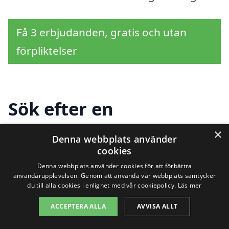
Få 3 erbjudanden, gratis och utan
förpliktelser
Sök efter en
professionell för
×
Denna webbplats använder
trädbeskärning i andra
cookies
Denna webbplats använder cookies för att förbättra
städer nära Inskogen
användarupplevelsen. Genom att använda vår webbplats samtycker
du till alla cookies i enlighet med vår cookiepolicy.
Läs mer
ACCEPTERA ALLA
AVVISA ALLT
Om du letar efter trädbeskärning i