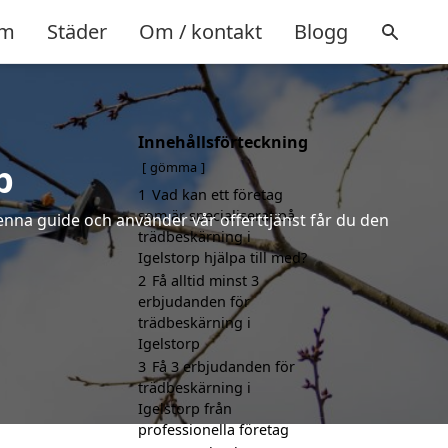
m
Städer
Om / kontakt
Blogg
Innehållsförteckning
p
gömma
1
Vad kan ett företag
som är specialiserat på
denna guide och använder vår offerttjänst får du den
trädbeskärning i
Igelstorp hjälpa till med?
2
Få alltid minst 3
erbjudanden för
trädbeskärning i
Igelstorp
3
Få 3 erbjudanden för
trädbeskärning i
Igelstorp från
professionella företag