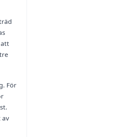
 träd
as
 att
tre
g. För
ör
st.
t av