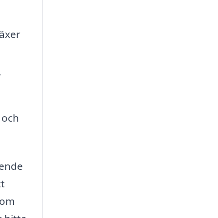
växer
r
 och
eende
tt
 som