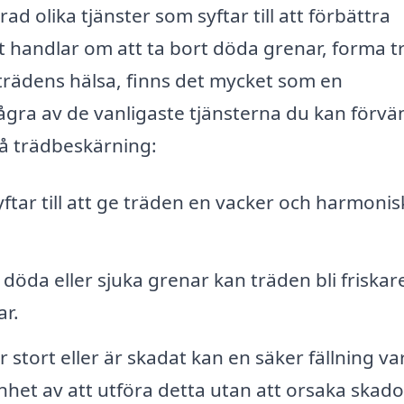
ad olika tjänster som syftar till att förbättra
 handlar om att ta bort döda grenar, forma t
a trädens hälsa, finns det mycket som en
ågra av de vanligaste tjänsterna du kan förvä
på trädbeskärning:
tar till att ge träden en vacker och harmonis
döda eller sjuka grenar kan träden bli friskar
r.
r stort eller är skadat kan en säker fällning va
nhet av att utföra detta utan att orsaka skado