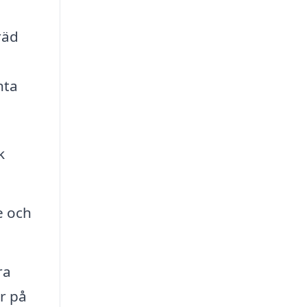
räd
nta
k
e och
ra
r på