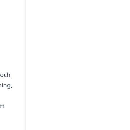
 och
ning,
tt