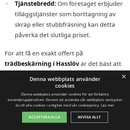
Tjänstebredd:
Om företaget erbjuder
tilläggstjänster som borttagning av
skräp eller stubbfräsning kan detta
påverka det slutliga priset.
För att få en exakt offert på
trädbeskärning i Hasslöv
är det bäst att
kontakta flera tjänsteleverantörer och be
×
Denna webbplats använder
om offert. Genom att jämföra olika
cookies
alternativ kan du försäkra dig om att du
Denna webbplats använder cookies för att förbättra
användarupplevelsen. Genom att använda vår webbplats samtycker
får det bästa priset och den mest
du till alla cookies i enlighet med vår cookiepolicy.
Läs mer
professionella servicen. Det är också bra
ACCEPTERA ALLA
AVVISA ALLT
att fråga om rekommendationer och läsa