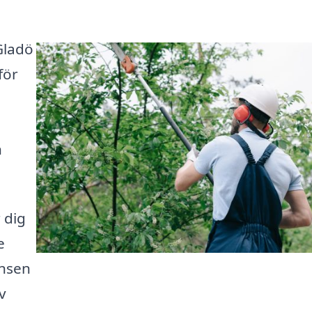
Gladö
för
h
 dig
e
ansen
v