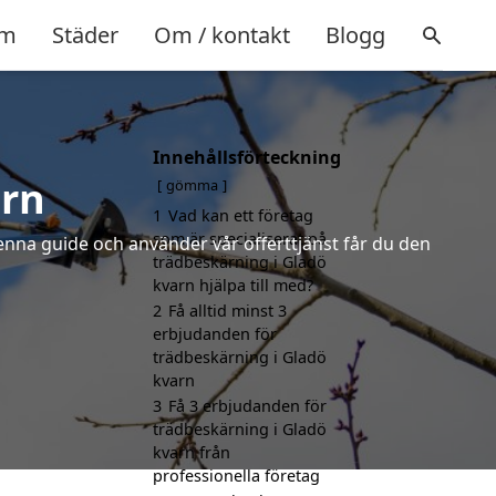
m
Städer
Om / kontakt
Blogg
Innehållsförteckning
arn
gömma
1
Vad kan ett företag
som är specialiserat på
denna guide och använder vår offerttjänst får du den
trädbeskärning i Gladö
kvarn hjälpa till med?
2
Få alltid minst 3
erbjudanden för
trädbeskärning i Gladö
kvarn
3
Få 3 erbjudanden för
trädbeskärning i Gladö
kvarn från
professionella företag