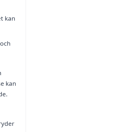
et kan
 och
n
se kan
de.
ryder