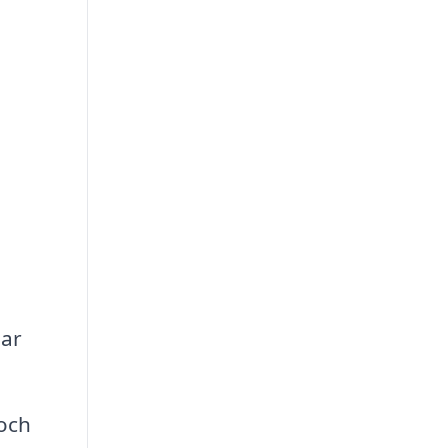
h
ö
dar
 och