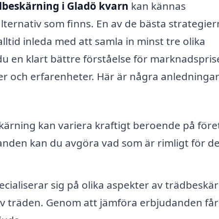
dbeskärning i Gladö kvarn
kan kännas
ternativ som finns. En av de bästa strategie
ltid inleda med att samla in minst tre olika
u en klart bättre förståelse för marknadspri
r och erfarenheter. Här är några anledningar t
kärning kan variera kraftigt beroende på före
danden kan du avgöra vad som är rimligt för de
ecialiserar sig på olika aspekter av trädbeskä
l av träden. Genom att jämföra erbjudanden får