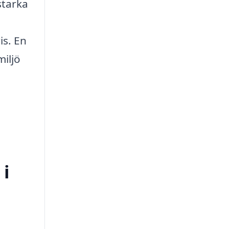
starka
is. En
miljö
 i