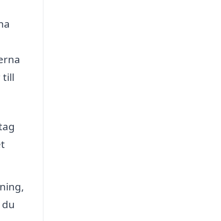
rna
serna
ill
tag
t
rning,
 du