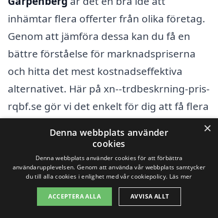
Garpenberg
är det en bra idé att
inhämtar flera offerter från olika företag.
Genom att jämföra dessa kan du få en
bättre förståelse för marknadspriserna
och hitta det mest kostnadseffektiva
alternativet. Här på xn--trdbeskrning-pris-
rqbf.se gör vi det enkelt för dig att få flera
opartiska offerter, så att du kan fatta ett
×
Denna webbplats använder
välgrundat beslut. Tveka inte att använda
cookies
vår plattform för att hitta professionella
Denna webbplats använder cookies för att förbättra
användarupplevelsen. Genom att använda vår webbplats samtycker
tjänster för trädbeskärning i din region,
du till alla cookies i enlighet med vår cookiepolicy.
Läs mer
och se till att få det bästa för ditt träd och
ACCEPTERA ALLA
AVVISA ALLT
din trädgård.