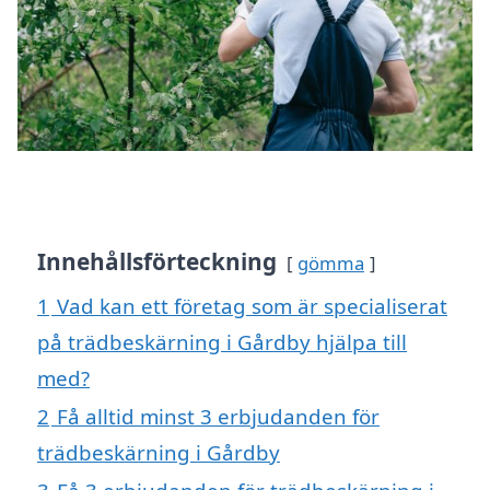
Innehållsförteckning
gömma
1
Vad kan ett företag som är specialiserat
på trädbeskärning i Gårdby hjälpa till
med?
2
Få alltid minst 3 erbjudanden för
trädbeskärning i Gårdby