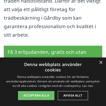
träden hälsotillstånd. Därför är det viktigt
att välja ett pålitligt företag för
trädbeskärning i Gårdby som kan
garantera professionalism och kvalitet i
sitt arbete.
Få 3 erbjudanden, gratis och utan
förpliktelser
×
Denna webbplats använder
cookies
Denna webbplats använder cookies för att förbättra
användarupplevelsen. Genom att använda vår webbplats samtycker
Sök efter en
du till alla cookies i enlighet med vår cookiepolicy.
Läs mer
professionell för
ACCEPTERA ALLA
AVVISA ALLT