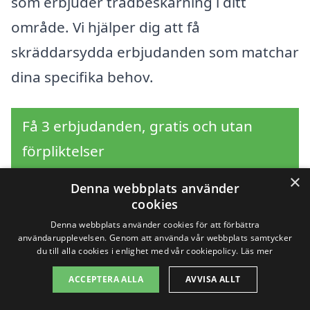
som erbjuder trädbeskärning i ditt
område. Vi hjälper dig att få
skräddarsydda erbjudanden som matchar
dina specifika behov.
Få 3 erbjudanden, gratis och utan
förpliktelser
×
Denna webbplats använder
cookies
Sök efter en
Denna webbplats använder cookies för att förbättra
användarupplevelsen. Genom att använda vår webbplats samtycker
du till alla cookies i enlighet med vår cookiepolicy.
Läs mer
professionell för
ACCEPTERA ALLA
AVVISA ALLT
trädbeskärning i andra