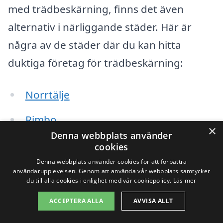
med trädbeskärning, finns det även
alternativ i närliggande städer. Här är
några av de städer där du kan hitta
duktiga företag för trädbeskärning:
Norrtälje
Rimbo
×
Denna webbplats använder
Hallstavik
cookies
Denna webbplats använder cookies för att förbättra
Östhammar
användarupplevelsen. Genom att använda vår webbplats samtycker
du till alla cookies i enlighet med vår cookiepolicy.
Läs mer
Bålsta
ACCEPTERA ALLA
AVVISA ALLT
Kungsängen