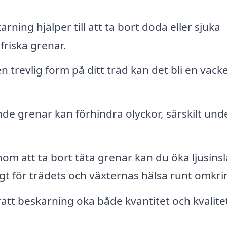
ing hjälper till att ta bort döda eller sjuka
friska grenar.
trevlig form på ditt träd kan det bli en vacke
e grenar kan förhindra olyckor, särskilt und
m att ta bort täta grenar kan du öka ljusins
ktigt för trädets och växternas hälsa runt omkri
rätt beskärning öka både kvantitet och kvalite