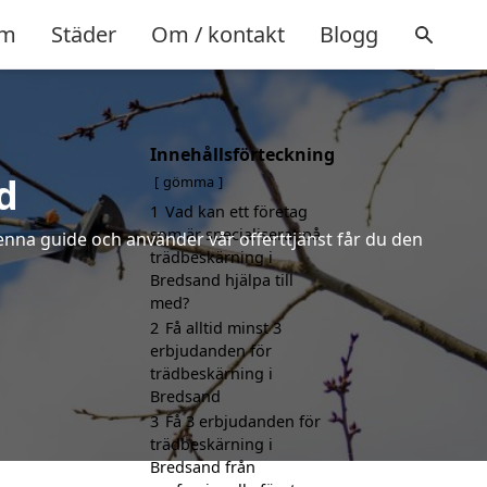
m
Städer
Om / kontakt
Blogg
Innehållsförteckning
d
gömma
1
Vad kan ett företag
som är specialiserat på
denna guide och använder vår offerttjänst får du den
trädbeskärning i
Bredsand hjälpa till
med?
2
Få alltid minst 3
erbjudanden för
trädbeskärning i
Bredsand
3
Få 3 erbjudanden för
trädbeskärning i
Bredsand från