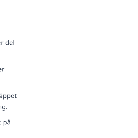
r del
er
läppet
ng.
t på