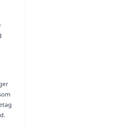
a
g
ger
 som
retag
äd.