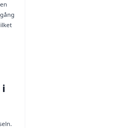
 en
llgång
ilket
 i
seln.