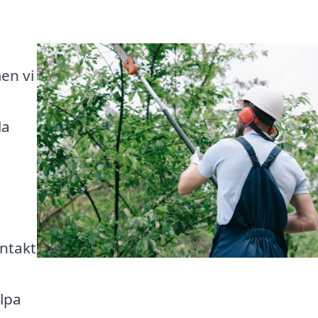
en vi
la
ntakt
älpa