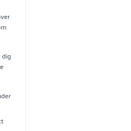
över
som
 dig
re
uder
tt