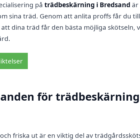
cialisering på
trädbeskärning i Bredsand
är
 om sina träd. Genom att anlita proffs får du ti
att dina träd får den bästa möjliga skötseln, v
ård.
iktelser
danden för trädbeskärning
 och friska ut är en viktig del av trädgårdssköt