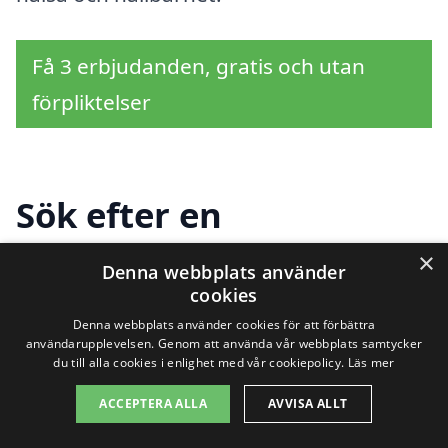
Få 3 erbjudanden, gratis och utan
förpliktelser
Sök efter en
professionell för
×
Denna webbplats använder
cookies
trädbeskärning i andra
Denna webbplats använder cookies för att förbättra
städer nära Blixbo
användarupplevelsen. Genom att använda vår webbplats samtycker
du till alla cookies i enlighet med vår cookiepolicy.
Läs mer
ACCEPTERA ALLA
AVVISA ALLT
Att hitta professionell hjälp för