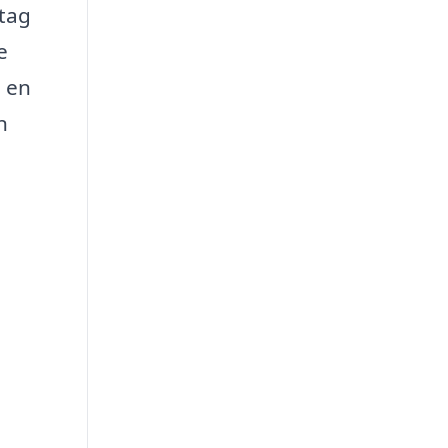
etag
e
l en
n