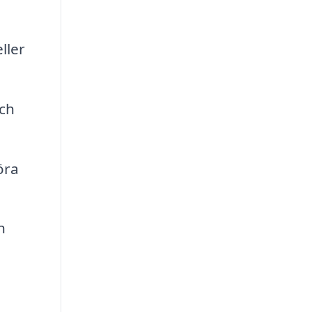
ller
ch
öra
n