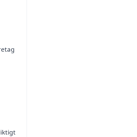
öretag
iktigt