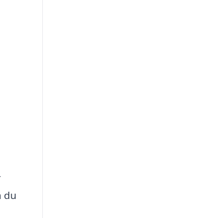
r
n du