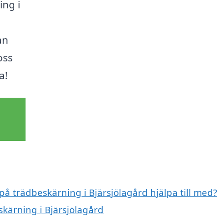
ing i
a
an
oss
a!
på trädbeskärning i Bjärsjölagård hjälpa till med?
skärning i Bjärsjölagård