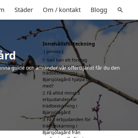
m
Städer
Om / kontakt
Blogg
Innehållsförteckning
ård
gömma
1
Vad kan ett företag
som är specialiserat på
denna guide och använder vår offerttjänst får du den
trädbeskärning i
Bjärsjölagård hjälpa till
med?
2
Få alltid minst 3
erbjudanden för
trädbeskärning i
Bjärsjölagård
3
Få 3 erbjudanden för
trädbeskärning i
Bjärsjölagård från