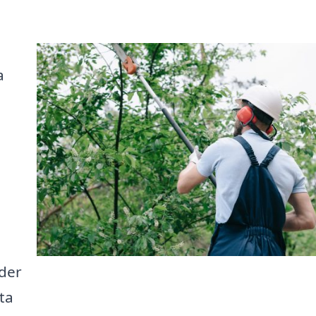
a
uder
tta