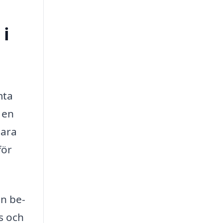
 i
mta
 en
bara
för
n be­
s och