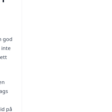
en god
 inte
 ett
en
tags
tid på