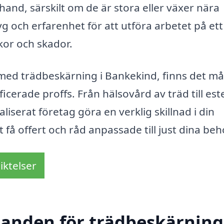
and, särskilt om de är stora eller växer nära
g och erfarenhet för att utföra arbetet på ett
ckor och skador.
med trädbeskärning i Bankekind, finns det m
icerade proffs. Från hälsovård av träd till est
liserat företag göra en verklig skillnad i din
t få offert och råd anpassade till just dina beh
iktelser
danden för trädbeskärning