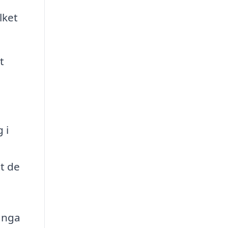
lket
t
 i
tt de
Många