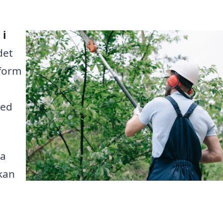
 i
det
tform
med
ra
kan