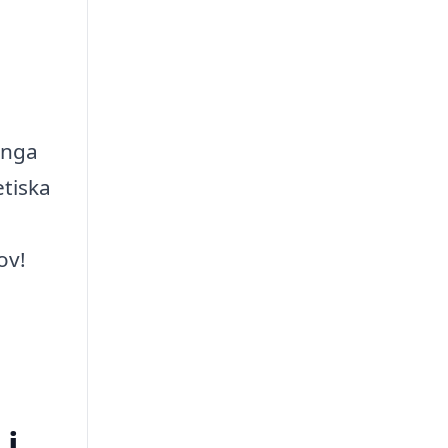
ånga
etiska
ov!
 i