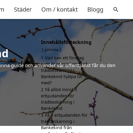
m
Städer
Om / kontakt
Blogg
Innehållsförteckning
nd
gömma
1
Vad kan ett företag
som är specialiserat på
denna guide och använder vår offerttjänst får du den
trädbeskärning i
Bankekind hjälpa till
med?
2
Få alltid minst 3
erbjudanden för
trädbeskärning i
Bankekind
3
Få 3 erbjudanden för
trädbeskärning i
Bankekind från