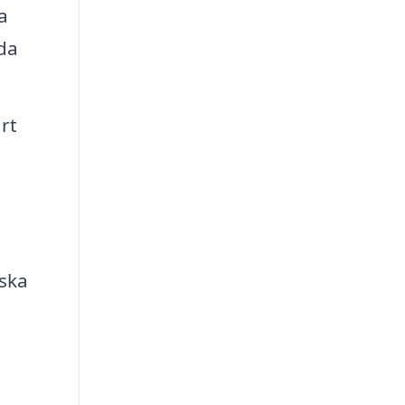
a
da
rt
nska